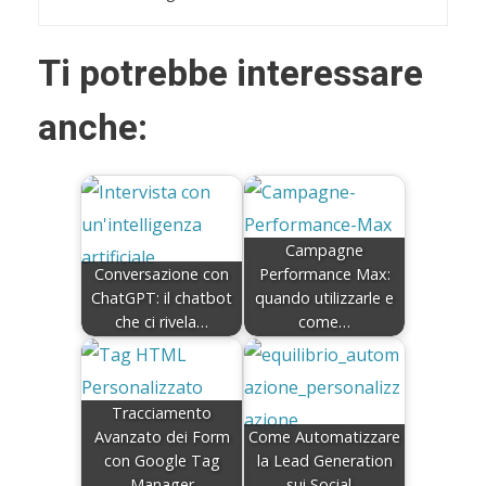
Ti potrebbe interessare
anche:
Campagne
Conversazione con
Performance Max:
ChatGPT: il chatbot
quando utilizzarle e
che ci rivela…
come…
Tracciamento
Avanzato dei Form
Come Automatizzare
con Google Tag
la Lead Generation
Manager
sui Social…