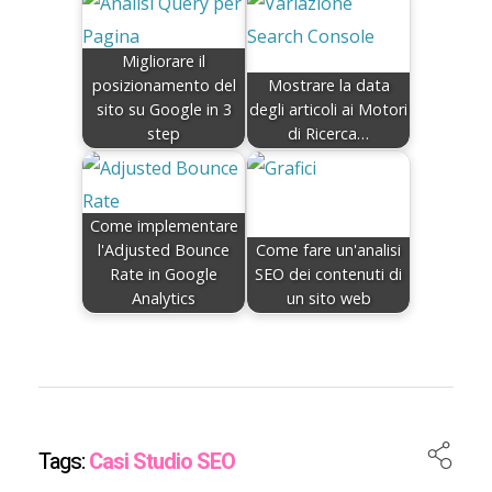
Migliorare il
posizionamento del
Mostrare la data
sito su Google in 3
degli articoli ai Motori
step
di Ricerca…
Come implementare
l'Adjusted Bounce
Come fare un'analisi
Rate in Google
SEO dei contenuti di
Analytics
un sito web
Tags:
Casi Studio SEO