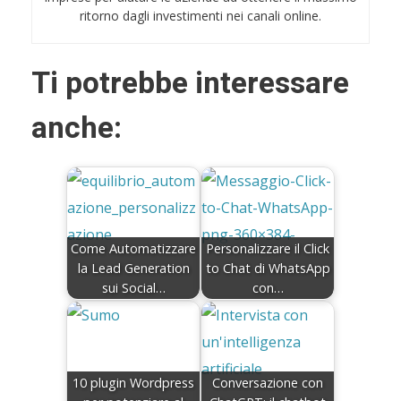
ritorno dagli investimenti nei canali online.
Ti potrebbe interessare
anche:
Come Automatizzare
Personalizzare il Click
la Lead Generation
to Chat di WhatsApp
sui Social…
con…
10 plugin Wordpress
Conversazione con