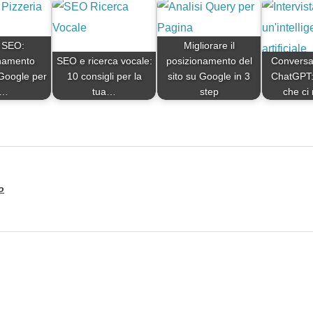
 SEO:
Migliorare il
namento
SEO e ricerca vocale:
posizionamento del
Conversa
Google per
10 consigli per la
sito su Google in 3
ChatGPT: 
a…
tua…
step
che ci
o
t