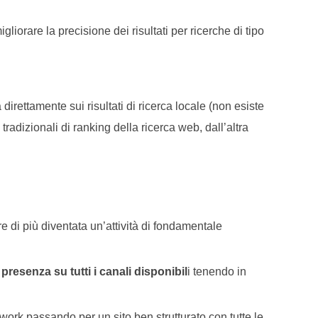
iorare la precisione dei risultati per ricerche di tipo
irettamente sui risultati di ricerca locale (non esiste
tradizionali di ranking della ricerca web, dall’altra
 di più diventata un’attività di fondamentale
 presenza su tutti i canali disponibil
i tenendo in
work passando per un sito ben strutturato con tutte le