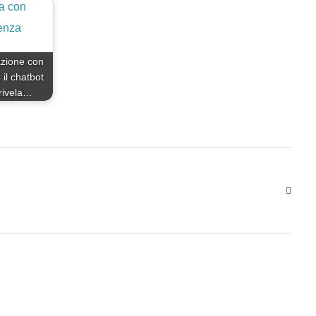
zione con
il chatbot
 rivela…