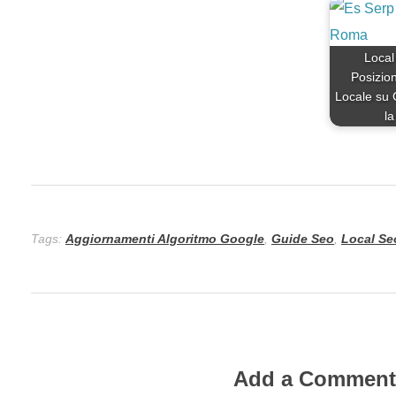
Local
Posizio
Locale su 
l
Tags:
Aggiornamenti Algoritmo Google
,
Guide Seo
,
Local Se
Add a Commen