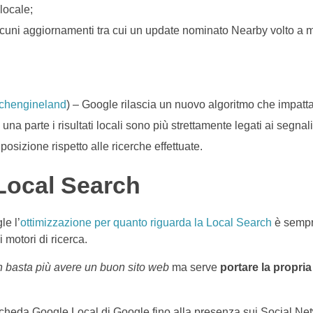
locale;
cuni aggiornamenti tra cui un update nominato Nearby volto a migl
chengineland
) – Google rilascia un nuovo algoritmo che impatta d
na parte i risultati locali sono più strettamente legati ai segnali 
posizione rispetto alle ricerche effettuate.
 Local Search
le l’
ottimizzazione per quanto riguarda la Local Search
è sempre
motori di ricerca.
 basta più avere un buon sito web
ma serve
portare la propria
 scheda Google Local di Google fino alla presenza sui Social Net