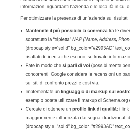
informazioni riguardanti l’azienda e le località in cui 
Per ottimizzare la presenza di un’azienda sui risultati 
Mantenete il più possibile la coerenza
tra le dive
soprattutto la “tripletta”
NAP (Name, Address, Phon
[dropcap style=”solid” bg_color=”#2993AD” text_color=”
risultati di ricerca che escono, se trovate informazi
Fate in modo che
si parli di voi
(possibilmente ben
concorrenti. Google considera le recensioni un param
sui siti di confronto prezzi e così via.
Implementate un
linguaggio di markup sul vostro
esempio potete utilizzare il markup di Schema.org de
Cercate di ottenere un
profilo link di qualità:
i lin
maggiormente influenzata dai segnali tradizionali d
[dropcap style=”solid” bg_color=”#2993AD” text_color=”#