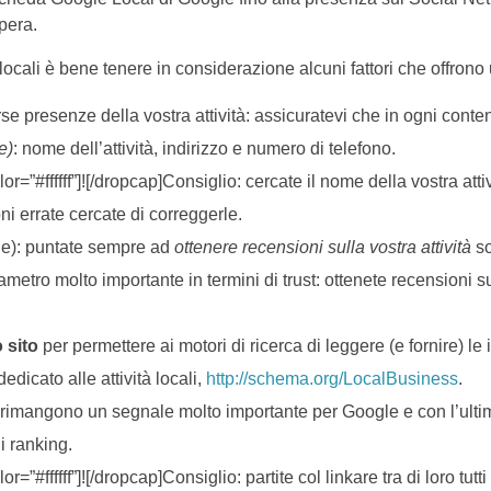
opera.
locali è bene tenere in considerazione alcuni fattori che offrono u
rse presenze della vostra attività: assicuratevi che in ogni conten
e)
: nome dell’attività, indirizzo e numero di telefono.
#ffffff”]![/dropcap]Consiglio: cercate il nome della vostra attivit
oni errate cercate di correggerle.
e): puntate sempre ad
ottenere recensioni sulla vostra attività
so
etro molto importante in termini di trust: ottenete recensioni su
 sito
per permettere ai motori di ricerca di leggere (e fornire) le 
dicato alle attività locali,
http://schema.org/LocalBusiness
.
k rimangono un segnale molto importante per Google e con l’ult
i ranking.
ffffff”]![/dropcap]Consiglio: partite col linkare tra di loro tutti 