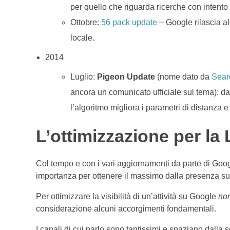
per quello che riguarda ricerche con intento 
Ottobre:
56 pack update
– Google rilascia al
locale.
2014
Luglio:
Pigeon Update
(nome dato da
Sear
ancora un comunicato ufficiale sul tema): da u
l’algoritmo migliora i parametri di distanza e 
L’ottimizzazione per la
Col tempo e con i vari aggiornamenti da parte di Goog
importanza per ottenere il massimo dalla presenza sui 
Per ottimizzare la visibilità di un’attività su Google
non
considerazione alcuni accorgimenti fondamentali.
I canali di cui parlo sono tantissimi e spaziano dalla