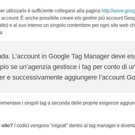
r utilizzarlo è sufficiente collegarsi alla pagina
http://www.goo
ù account. È anche possibile creare e/o gestire più account Go
 alto) e al suo interno un singolo contenitore per ogni sito web che
ra
nda. L’account in Google Tag Manager deve esse
pio se un’agenzia gestisce i tag per conto di un 
er e successivamente aggiungere l’account Goo
mplementare i singoli tag a seconda delle proprie esigenze aggi
 sito?
I codici vengono “migrati” dentro al tag manager e divent