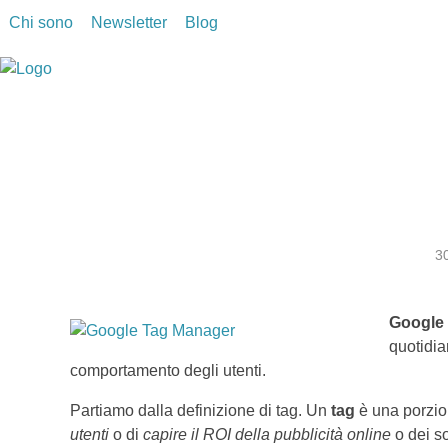
Chi sono
Newsletter
Blog
Stefano Salustri
Consulente di Marketing Digitale e Digital Strategist
3
Google
quotidia
comportamento degli utenti.
Partiamo dalla definizione di tag. Un
tag
è una porzio
utenti
o di
capire il ROI della pubblicità online
o dei so