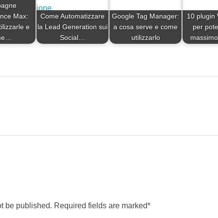
agne
nce Max:
Come Automatizzare
Google Tag Manager:
10 plugin
lizzarle e
la Lead Generation sui
a cosa serve e come
per pote
me…
Social…
utilizzarlo
massimo i
t
ot be published. Required fields are marked*