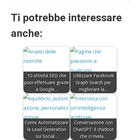
Ti potrebbe interessare
anche:
10 attività SEO che
Utilizzare Facebook
puoi effettuare grazie
Graph Search per
a Google…
migliorare la…
Come Automatizzare
Conversazione con
la Lead Generation
ChatGPT: il chatbot
sui Social…
che ci rivela…