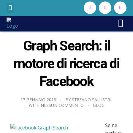
Consulenza Digital Advertising
Consulenza Digital Marketing
Consulenza SEO
Stefano Salustri
Consulente di Marketing Digitale e Digital Strategist
Graph Search: il
motore di ricerca di
Facebook
17 GENNAIO 2013
BY
STEFANO SALUSTRI
WITH
NESSUN COMMENTO
BLOG
Se ne