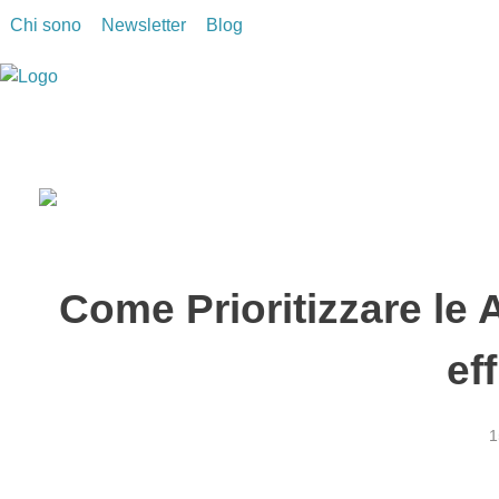
Chi sono
Newsletter
Blog
Stefano Salustri
Consulente di Marketing Digitale e Digital Strategist
Come Prioritizzare le 
ef
1