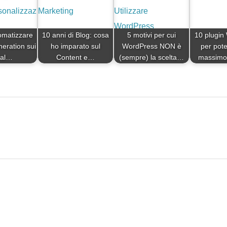
matizzare
10 anni di Blog: cosa
5 motivi per cui
10 plugin
eration sui
ho imparato sul
WordPress NON è
per pote
ial…
Content e…
(sempre) la scelta…
massimo i
t