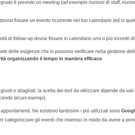
nato è previsto un meeting (ad esempio riunioni di staff, riunioni c
 dovrai fissare un evento ricorrente nel tuo calendario (ed in quel
ità di follow-up dovrai fissare in calendario uno o più incontri di
e delle esigenze che si possono verificare nella gestione delle 
ità organizzando il tempo in maniera efficace
.
ti o sbagliati; la scelta dei tool da utilizzare dipende da vari fat
facendo alcuni esempi).
 appuntamenti. Ne esistono tantissimi i più utilizzati sono
Googl
i per categorizzare gli eventi che inserisci in modo da avere a pri