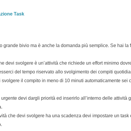
azione Task
 grande bivio ma è anche la domanda più semplice. Se hai la for
he devi svolgere è un’attività che richiede un effort minimo dovrest
sserci del tempo riservato allo svolgimento dei compiti quotidia
 svolgere il compito in meno di 10 minuti automaticamente sei c
rgente devi dargli priorità ed inserirlo all’interno delle attività g
a.
ività che devi svolgere ha una scadenza devi impostare un task
.