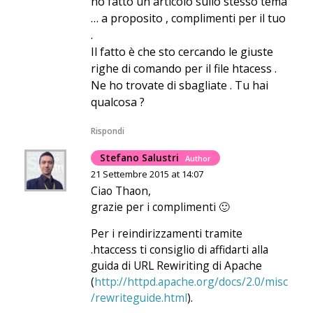
ho fatto un articolo sullo stesso tema
… a proposito , complimenti per il tuo
.
Il fatto è che sto cercando le giuste
righe di comando per il file htacess .
Ne ho trovate di sbagliate . Tu hai
qualcosa ?
Rispondi
Stefano Salustri
Author
21 Settembre 2015 at 14:07
Ciao Thaon,
grazie per i complimenti 🙂
Per i reindirizzamenti tramite
.htaccess ti consiglio di affidarti alla
guida di URL Rewiriting di Apache
(
http://httpd.apache.org/docs/2.0/misc
/rewriteguide.html
).