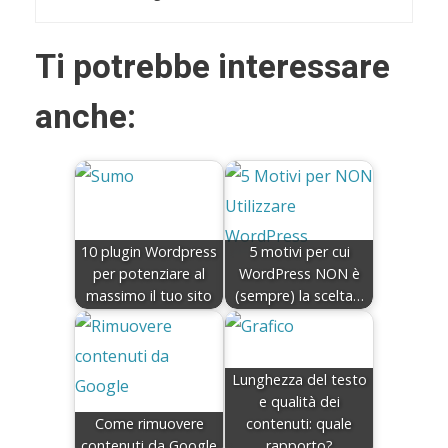
Ti potrebbe interessare
anche:
10 plugin Wordpress
5 motivi per cui
per potenziare al
WordPress NON è
massimo il tuo sito
(sempre) la scelta…
Lunghezza del testo
e qualità dei
Come rimuovere
contenuti: quale
contenuti da Google
rapporto?