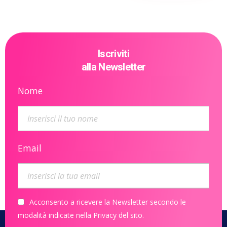
Iscriviti
alla Newsletter
Nome
Email
Acconsento a ricevere la Newsletter secondo le
modalità indicate nella Privacy del sito.