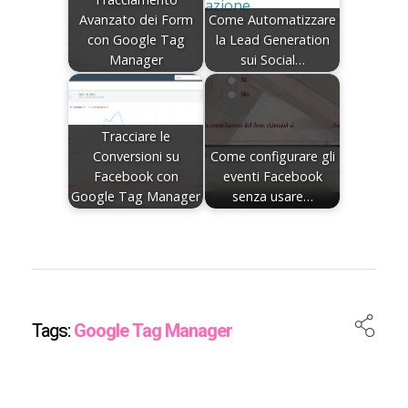
Avanzato dei Form
Come Automatizzare
con Google Tag
la Lead Generation
Manager
sui Social…
Tracciare le
Conversioni su
Come configurare gli
Facebook con
eventi Facebook
Google Tag Manager
senza usare…
Tags:
Google Tag Manager